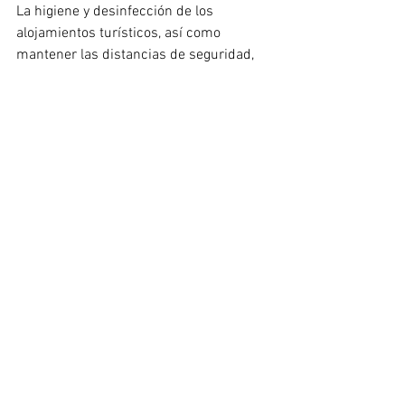
La higiene y desinfección de los 
alojamientos turísticos, así como 
mantener las distancias de seguridad, 
son dos aspectos clave en los protocolos 
de reapertura de alquileres vacacionales 
para prevenir nuevos contagios por 
Covid-19.
No obstante, no son los únicos: dotar al 
personal de mascarillas, guantes y otros 
métodos de protección, informar a los 
huéspedes de las medidas 
implementadas y asignar responsables 
para garantizar su cumplimiento 
también será esencial.
Las recomendaciones publicadas por la 
ciudad son simplemente eso: 
recomendaciones. Sin embargo, de su 
correcto cumplimiento puede depender 
la evolución de la pandemia y el éxito de 